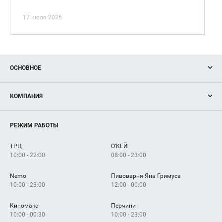
17 июля 2026
ОСНОВНОЕ
Акции
КОМПАНИЯ
Новости
Магазины
О нас
Услуги
РЕЖИМ РАБОТЫ
Рекламодателям
Сервисы
Арендаторам
ТРЦ
О'КЕЙ
Как добраться
10:00 - 22:00
08:00 - 23:00
Nemo
Пивоварня Яна Гримуса
10:00 - 23:00
12:00 - 00:00
Киномакс
Перчини
10:00 - 00:30
10:00 - 23:00