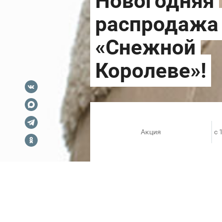
Акция
c 
В «Снежной Королеве» Вас жд