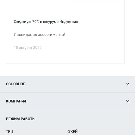
Скидки до 70% в шоуруме Индустрия
Ликвидация ассортимента!
10 августа 2026
ОСНОВНОЕ
Акции
КОМПАНИЯ
Новости
Магазины
О нас
Услуги
РЕЖИМ РАБОТЫ
Рекламодателям
Сервисы
Арендаторам
ТРЦ
О'КЕЙ
Как добраться