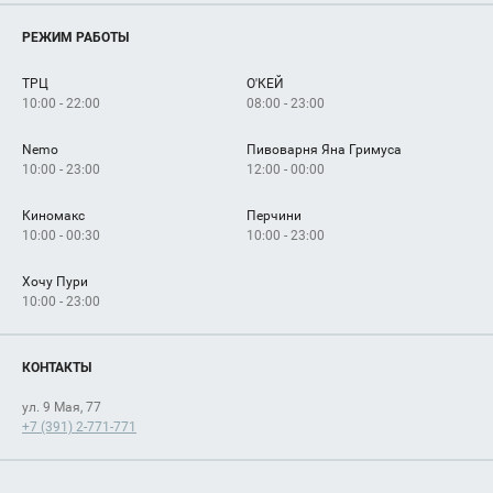
Магазины
О нас
Услуги
РЕЖИМ РАБОТЫ
Рекламодателям
Сервисы
Арендаторам
ТРЦ
О'КЕЙ
Как добраться
10:00 - 22:00
08:00 - 23:00
Nemo
Пивоварня Яна Гримуса
10:00 - 23:00
12:00 - 00:00
Киномакс
Перчини
10:00 - 00:30
10:00 - 23:00
Хочу Пури
10:00 - 23:00
КОНТАКТЫ
ул. 9 Мая, 77
+7 (391) 2-771-771