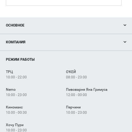
ОСНОВНОЕ
Акции
КОМПАНИЯ
Новости
Магазины
О нас
Услуги
РЕЖИМ РАБОТЫ
Рекламодателям
Сервисы
Арендаторам
ТРЦ
О'КЕЙ
Как добраться
10:00 - 22:00
08:00 - 23:00
Nemo
Пивоварня Яна Гримуса
10:00 - 23:00
12:00 - 00:00
Киномакс
Перчини
10:00 - 00:30
10:00 - 23:00
Хочу Пури
10:00 - 23:00