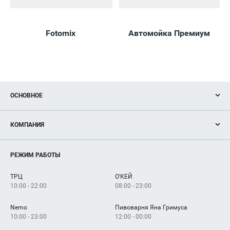
Fotomix
Автомойка Премиум
ОСНОВНОЕ
Акции
КОМПАНИЯ
Новости
Магазины
О нас
Услуги
РЕЖИМ РАБОТЫ
Рекламодателям
Сервисы
Арендаторам
ТРЦ
О'КЕЙ
Как добраться
10:00 - 22:00
08:00 - 23:00
Nemo
Пивоварня Яна Гримуса
10:00 - 23:00
12:00 - 00:00