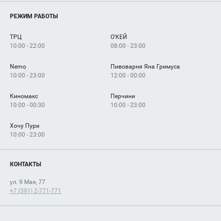
Магазины
О нас
Услуги
РЕЖИМ РАБОТЫ
Рекламодателям
Сервисы
Арендаторам
ТРЦ
О'КЕЙ
Как добраться
10:00 - 22:00
08:00 - 23:00
Nemo
Пивоварня Яна Гримуса
10:00 - 23:00
12:00 - 00:00
Киномакс
Перчини
10:00 - 00:30
10:00 - 23:00
Хочу Пури
10:00 - 23:00
КОНТАКТЫ
ул. 9 Мая, 77
+7 (391) 2-771-771