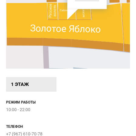
Русское
золото
INCANTO
Calzedonia
Золотое Яблоко
1 ЭТАЖ
РЕЖИМ РАБОТЫ
 1
10:00 - 22:00
ыт
ТЕЛЕФОН
:00
+7 (967) 610-70-78