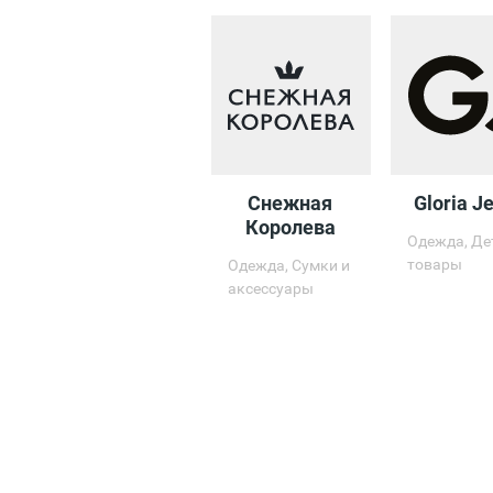
Снежная
Gloria J
Королева
Одежда, Де
товары
Одежда, Сумки и
аксессуары