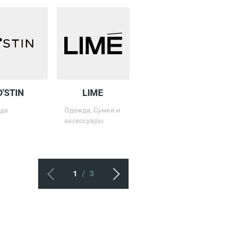
O'STIN
LIME
ECRU
да
Одежда, Сумки и
Одежда
аксессуары
1
/
3