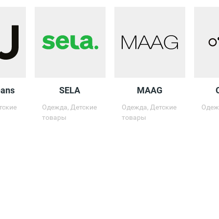
eans
SELA
MAAG
тские
Одежда, Детские
Одежда, Детские
Одеж
товары
товары