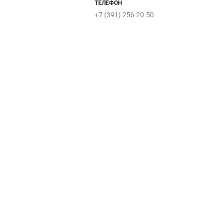
Charuel
ТЕЛЕФОН
+7 (391) 256-20-50
Benetto
Emka
Sinar
EKO
Intimissimi
Krassivo
KARATOV
Uomo
Karl Lagerfeld
Ascania
(жен)
Smart Diamonds
Мир
Demidov
Marmalato
православного
Оптика
SOKOLOV
София
подарка
minerals
Феникс
Русское
золото
U
INCANTO
Robinzon
Calzedonia
E
Золотое Яблоко
ZARIN