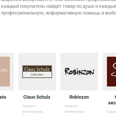
Вход 2
Мастер
каждый покупатель найдёт товар по душе и каждый
профессиональную, информативную помощь в выбо
Открыт
Доктор
Столетов
10:00 - 22:00
В
О
08:
ato
Claus Schulz
Robinzon
ак
Сумки и
Сумки и
,
аксессуары,
аксессуары
Сумк