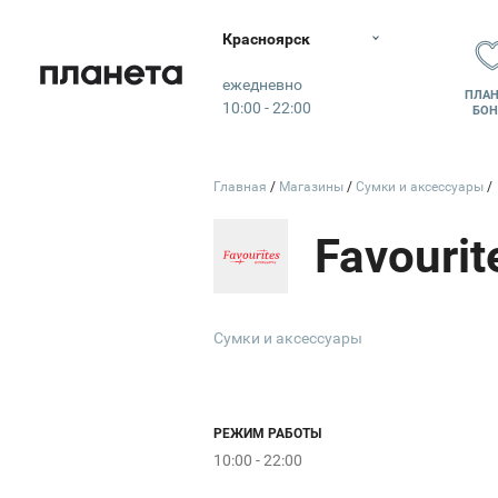
Красноярск
Планета
ежедневно
ПЛАН
10:00 - 22:00
БОН
Главная
Магазины
Сумки и аксессуары
SELA
RE
Favourit
VILET
Сумки и аксессуары
4
SUNDUK
Guardzilla
Favourites
сезона
NOMINAT
Milavitsa
Armani
Intimissimi
IDOL
belle
you
РЕЖИМ РАБОТЫ
Exchange
б
10:00 - 22:00
Tez