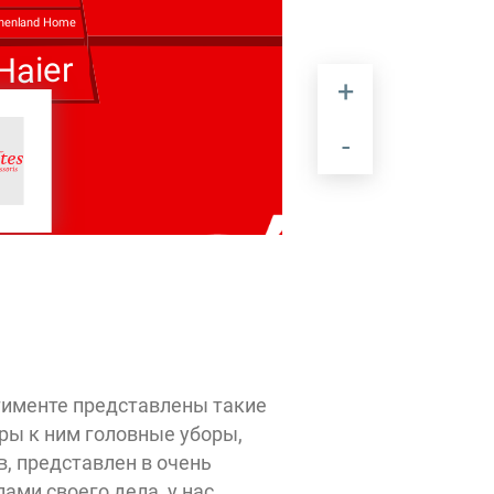
henland Home
Haier
ртименте представлены такие
ры к ним головные уборы,
, представлен в очень
ми своего дела, у нас