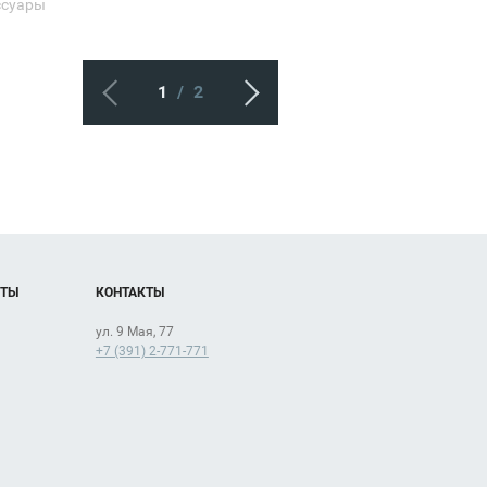
ссуары
1
/
2
ОТЫ
КОНТАКТЫ
ул. 9 Мая, 77
+7 (391) 2-771-771