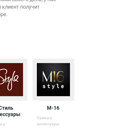
ская
 клиент получит
ре.
Вкусные
моменты
ход 3
ткрыт
00 - 23:00
Стиль
М-16
SUNDUK
сессуары
Сумки и
Сумки и
аксессуары
аксессуары
и и