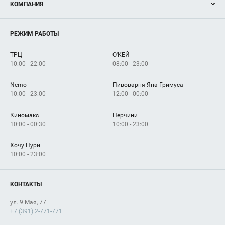
КОМПАНИЯ
Новости
Магазины
О нас
Услуги
РЕЖИМ РАБОТЫ
Рекламодателям
Сервисы
Арендаторам
ТРЦ
О'КЕЙ
Как добраться
10:00 - 22:00
08:00 - 23:00
Nemo
Пивоварня Яна Гримуса
10:00 - 23:00
12:00 - 00:00
Киномакс
Перчини
10:00 - 00:30
10:00 - 23:00
Хочу Пури
10:00 - 23:00
КОНТАКТЫ
ул. 9 Мая, 77
+7 (391) 2-771-771