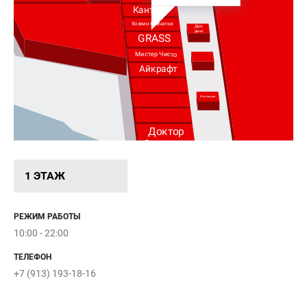
Кантата
Хозяин Камчатки
Дую
дым
GRASS
Мистер Чисто
Айкрафт
2
Мастерская
т
Доктор
Столетов
0
Вкусные
моменты
1 ЭТАЖ
РЕЖИМ РАБОТЫ
10:00 - 22:00
ТЕЛЕФОН
Вход 3
+7 (913) 193-18-16
Открыт