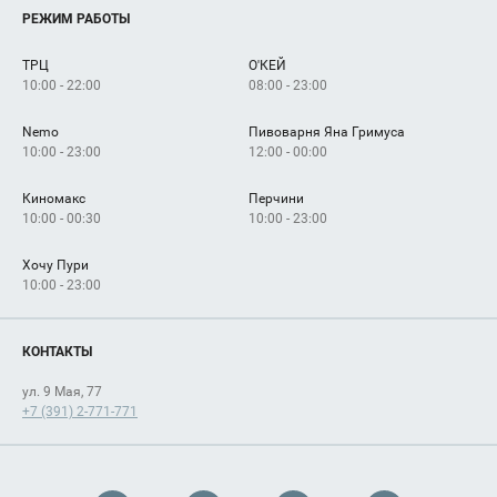
Услуги
РЕЖИМ РАБОТЫ
Рекламодателям
Сервисы
Арендаторам
ТРЦ
О'КЕЙ
Как добраться
10:00 - 22:00
08:00 - 23:00
Nemo
Пивоварня Яна Гримуса
10:00 - 23:00
12:00 - 00:00
Киномакс
Перчини
10:00 - 00:30
10:00 - 23:00
Хочу Пури
10:00 - 23:00
КОНТАКТЫ
ул. 9 Мая, 77
+7 (391) 2-771-771