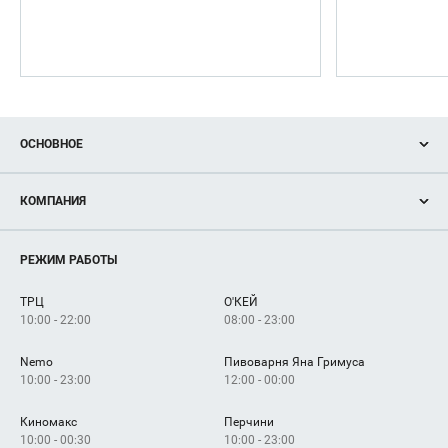
ОСНОВНОЕ
Акции
КОМПАНИЯ
Новости
Магазины
О нас
Услуги
РЕЖИМ РАБОТЫ
Рекламодателям
Сервисы
Арендаторам
ТРЦ
О'КЕЙ
Как добраться
10:00 - 22:00
08:00 - 23:00
Nemo
Пивоварня Яна Гримуса
10:00 - 23:00
12:00 - 00:00
Киномакс
Перчини
10:00 - 00:30
10:00 - 23:00