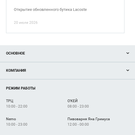
Открытие обновленного бутика Lacoste
20 июля 2026
ОСНОВНОЕ
Акции
КОМПАНИЯ
Новости
Магазины
О нас
Услуги
РЕЖИМ РАБОТЫ
Рекламодателям
Сервисы
Арендаторам
ТРЦ
О'КЕЙ
Как добраться
10:00 - 22:00
08:00 - 23:00
Nemo
Пивоварня Яна Гримуса
10:00 - 23:00
12:00 - 00:00