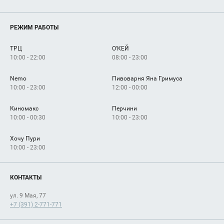
Магазины
О нас
Услуги
РЕЖИМ РАБОТЫ
Рекламодателям
Сервисы
Арендаторам
ТРЦ
О'КЕЙ
Как добраться
10:00 - 22:00
08:00 - 23:00
Nemo
Пивоварня Яна Гримуса
10:00 - 23:00
12:00 - 00:00
Киномакс
Перчини
10:00 - 00:30
10:00 - 23:00
Хочу Пури
10:00 - 23:00
КОНТАКТЫ
ул. 9 Мая, 77
+7 (391) 2-771-771