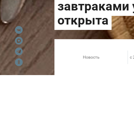
Новость
c 
В меню представлены как кла
Завтраки весь день : от кла
картофельных вафель - наша 