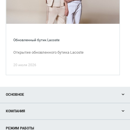
Обновленный бутик Lacoste
Открытие обновленного бутика Lacoste
20 июля 2026
ОСНОВНОЕ
Акции
КОМПАНИЯ
Новости
Магазины
О нас
Услуги
РЕЖИМ РАБОТЫ
Рекламодателям