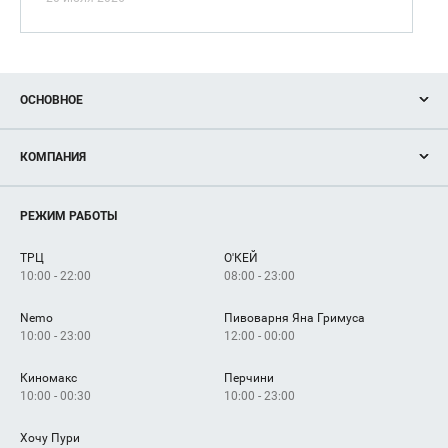
ОСНОВНОЕ
Акции
КОМПАНИЯ
Новости
Магазины
О нас
Услуги
РЕЖИМ РАБОТЫ
Рекламодателям
Сервисы
Арендаторам
ТРЦ
О'КЕЙ
Как добраться
10:00 - 22:00
08:00 - 23:00
Nemo
Пивоварня Яна Гримуса
10:00 - 23:00
12:00 - 00:00
Киномакс
Перчини
10:00 - 00:30
10:00 - 23:00
Хочу Пури