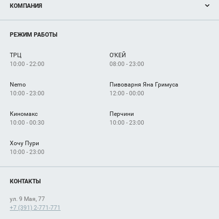
КОМПАНИЯ
Новости
Магазины
О нас
Услуги
РЕЖИМ РАБОТЫ
Рекламодателям
Сервисы
Арендаторам
ТРЦ
О'КЕЙ
Как добраться
10:00 - 22:00
08:00 - 23:00
Nemo
Пивоварня Яна Гримуса
10:00 - 23:00
12:00 - 00:00
Киномакс
Перчини
10:00 - 00:30
10:00 - 23:00
Хочу Пури
10:00 - 23:00
КОНТАКТЫ
ул. 9 Мая, 77
+7 (391) 2-771-771