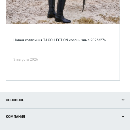
Новая коллекция TJ COLLECTION «осень-зима 2026/27»
3 августа 2026
ОСНОВНОЕ
Акции
КОМПАНИЯ
Новости
Магазины
О нас