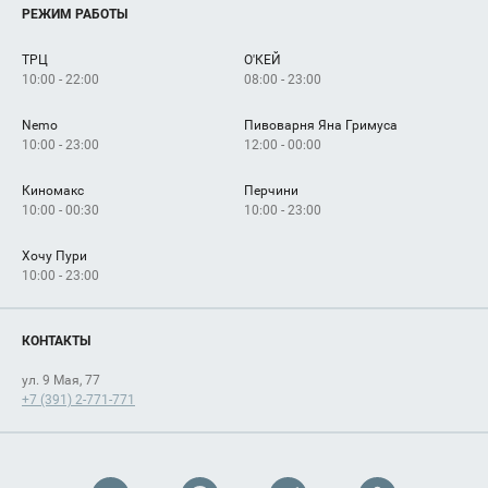
Услуги
РЕЖИМ РАБОТЫ
Рекламодателям
Сервисы
Арендаторам
ТРЦ
О'КЕЙ
Как добраться
10:00 - 22:00
08:00 - 23:00
Nemo
Пивоварня Яна Гримуса
10:00 - 23:00
12:00 - 00:00
Киномакс
Перчини
10:00 - 00:30
10:00 - 23:00
Хочу Пури
10:00 - 23:00
КОНТАКТЫ
ул. 9 Мая, 77
+7 (391) 2-771-771