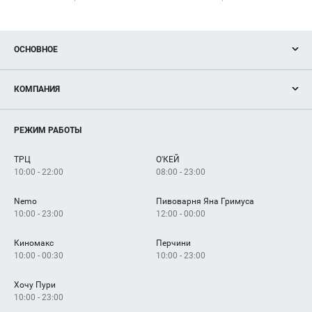
ОСНОВНОЕ
Акции
КОМПАНИЯ
Новости
Магазины
О нас
Услуги
РЕЖИМ РАБОТЫ
Рекламодателям
Сервисы
Арендаторам
ТРЦ
О'КЕЙ
Как добраться
10:00 - 22:00
08:00 - 23:00
Nemo
Пивоварня Яна Гримуса
10:00 - 23:00
12:00 - 00:00
Киномакс
Перчини
10:00 - 00:30
10:00 - 23:00
Хочу Пури
10:00 - 23:00