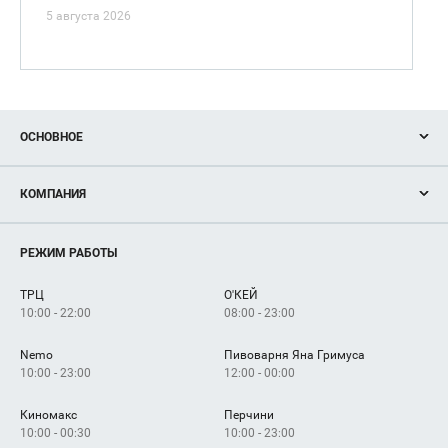
5 августа 2026
ОСНОВНОЕ
Акции
КОМПАНИЯ
Новости
Магазины
О нас
Услуги
РЕЖИМ РАБОТЫ
Рекламодателям
Сервисы
Арендаторам
ТРЦ
О'КЕЙ
Как добраться
10:00 - 22:00
08:00 - 23:00
Nemo
Пивоварня Яна Гримуса
10:00 - 23:00
12:00 - 00:00
Киномакс
Перчини
10:00 - 00:30
10:00 - 23:00