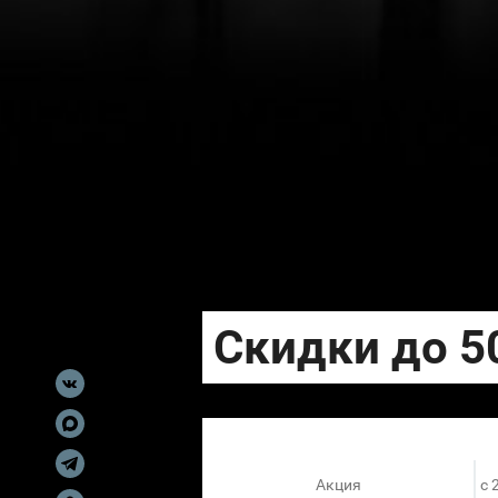
Акция
c 