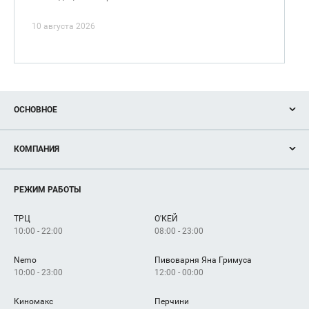
10 августа 2026
ОСНОВНОЕ
Акции
КОМПАНИЯ
Новости
Магазины
О нас
Услуги
РЕЖИМ РАБОТЫ
Рекламодателям
Сервисы
Арендаторам
ТРЦ
О'КЕЙ
Как добраться
10:00 - 22:00
08:00 - 23:00
Nemo
Пивоварня Яна Гримуса
10:00 - 23:00
12:00 - 00:00
Киномакс
Перчини