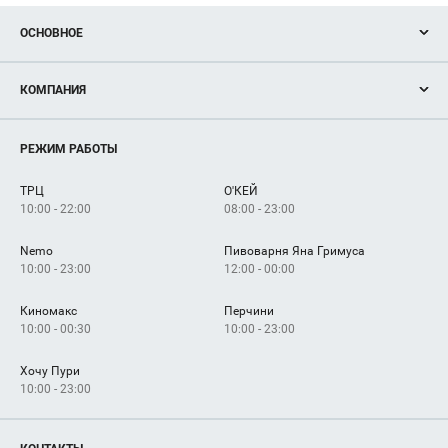
ОСНОВНОЕ
Акции
КОМПАНИЯ
Новости
Магазины
О нас
Услуги
РЕЖИМ РАБОТЫ
Рекламодателям
Сервисы
Арендаторам
ТРЦ
О'КЕЙ
Как добраться
10:00 - 22:00
08:00 - 23:00
Nemo
Пивоварня Яна Гримуса
10:00 - 23:00
12:00 - 00:00
Киномакс
Перчини
10:00 - 00:30
10:00 - 23:00
Хочу Пури
10:00 - 23:00