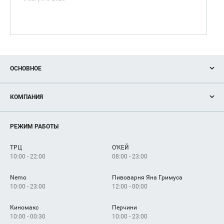
ОСНОВНОЕ
Акции
КОМПАНИЯ
Новости
Магазины
О нас
Услуги
РЕЖИМ РАБОТЫ
Рекламодателям
Сервисы
Арендаторам
ТРЦ
О'КЕЙ
Как добраться
10:00 - 22:00
08:00 - 23:00
Nemo
Пивоварня Яна Гримуса
10:00 - 23:00
12:00 - 00:00
Киномакс
Перчини
10:00 - 00:30
10:00 - 23:00