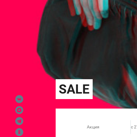
Акция
c 