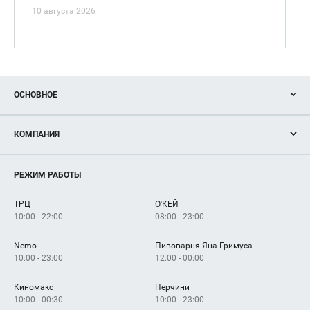
10 августа 2026
ОСНОВНОЕ
Акции
КОМПАНИЯ
Новости
Магазины
О нас
Услуги
РЕЖИМ РАБОТЫ
Рекламодателям
Сервисы
Арендаторам
ТРЦ
О'КЕЙ
Как добраться
10:00 - 22:00
08:00 - 23:00
Nemo
Пивоварня Яна Гримуса
10:00 - 23:00
12:00 - 00:00
Киномакс
Перчини
10:00 - 00:30
10:00 - 23:00