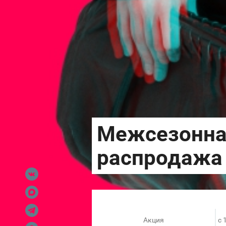
Акция
c 