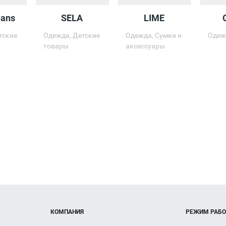
eans
SELA
LIME
тские
Одежда, Детские
Одежда, Сумки и
Одеж
товары
аксессуары
Вход 1
Открыт
10:00 - 02:00
КОМПАНИЯ
РЕЖИМ РАБ