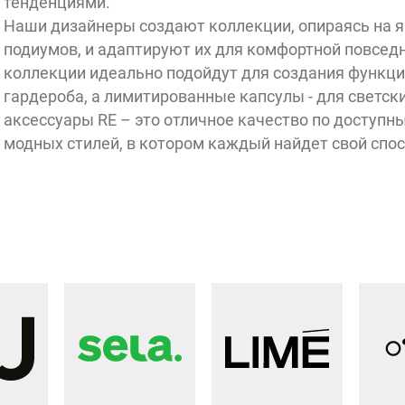
Charuel
тенденциями.
Алиса
Наши дизайнеры создают коллекции, опираясь на 
афон
ФотоКабина
подиумов, и адаптируют их для комфортной повсед
Casio
Watch
Factory
OLOV
Индустрия
коллекции идеально подойдут для создания функци
75
градусов
tore:
гардероба, а лимитированные капсулы - для светск
кофе
Intimissimi
аксессуары RE – это отличное качество по доступн
Uomo
Karl Lagerfeld
(жен)
МТС
S
модных стилей, в котором каждый найдет свой спо
Smart Diamonds
SOKOLOV
Русское
золото
mber
Diamonds
Glassman
Cal
MIUZ
Золото
Brusnika