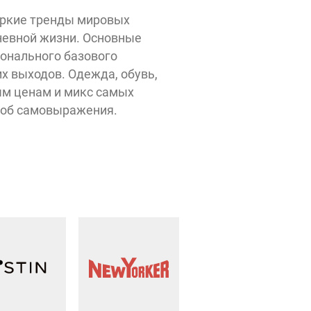
яркие тренды мировых
невной жизни. Основные
М-16
Benetton
Emka
онального базового
Sinar
их выходов. Одежда, обувь,
EKONIKA
Krassivo
KARATOV
ым ценам и микс самых
Ascania
соб самовыражения.
Мир
Demidov
Marmalato
православного
Оптика
София
подарка
minerals
Феникс
UNOde50
INCANTO
Robinzon
zedonia
Estel beauty shop
е Яблоко
ZARINA