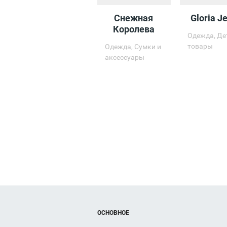
Снежная
Gloria J
Королева
т
Одежда, Де
товары
Одежда, Сумки и
аксессуары
ОСНОВНОЕ