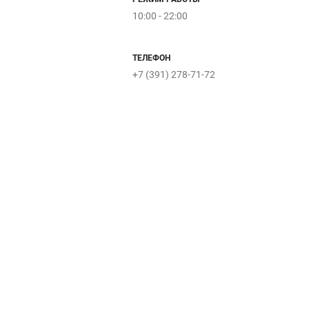
10:00 - 22:00
ТЕЛЕФОН
+7 (391) 278-71-72
ECRU
KANZLER
Lexmer
Elegant
Розовая
Dr.Kondrasheva
LAVENTI
ФИЕСТО
Столото
Senses
луна
Marmala
PLASTININA
STOREEZ
ne
KIRA
12
Coll