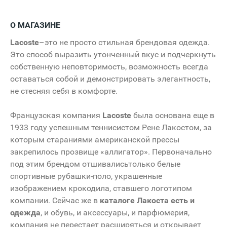
О МАГАЗИНЕ
Lacoste
–это не просто стильная брендовая одежда.
Это способ выразить утонченный вкус и подчеркнуть
собственную неповторимость, возможность всегда
оставаться собой и демонстрировать элегантность,
не стесняя себя в комфорте.
Французская компания
Lacoste
была основана еще в
1933 году успешным теннисистом Рене Лакостом, за
которым стараниями американской прессы
закрепилось прозвище «аллигатор». Первоначально
под этим брендом отшивалисьтолько белые
спортивные рубашки-поло, украшенные
изображением крокодила, ставшего логотипом
компании. Сейчас же в
каталоге Лакоста есть и
одежда
, и обувь, и аксессуары, и парфюмерия,
компания не перестает расширяться и открывает