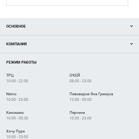
ОСНОВНОЕ
Акции
КОМПАНИЯ
Новости
Магазины
О нас
Услуги
РЕЖИМ РАБОТЫ
Рекламодателям
Сервисы
Арендаторам
ТРЦ
О'КЕЙ
Как добраться
10:00 - 22:00
08:00 - 23:00
Nemo
Пивоварня Яна Гримуса
10:00 - 23:00
12:00 - 00:00
Киномакс
Перчини
10:00 - 00:30
10:00 - 23:00
Хочу Пури
10:00 - 23:00