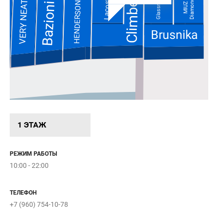
Climber
Lacoste
Diamonds
Glassman
VERY NEAT
HENDERSON
Bazioni
MIUZ
ш
Brusnika
1 ЭТАЖ
В
РЕЖИМ РАБОТЫ
10:00 - 22:00
О
ТЕЛЕФОН
10:
+7 (960) 754-10-78