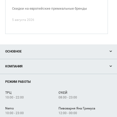
Скидки на европейские премиальные бренды
5 августа 2026
ОСНОВНОЕ
Акции
КОМПАНИЯ
Новости
Магазины
О нас
Услуги
РЕЖИМ РАБОТЫ
Рекламодателям
Сервисы
Арендаторам
ТРЦ
О'КЕЙ
Как добраться
10:00 - 22:00
08:00 - 23:00
Nemo
Пивоварня Яна Гримуса
10:00 - 23:00
12:00 - 00:00