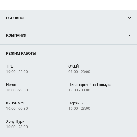
ОСНОВНОЕ
Акции
КОМПАНИЯ
Новости
Магазины
О нас
Услуги
РЕЖИМ РАБОТЫ
Рекламодателям
Сервисы
Арендаторам
ТРЦ
О'КЕЙ
Как добраться
10:00 - 22:00
08:00 - 23:00
Nemo
Пивоварня Яна Гримуса
10:00 - 23:00
12:00 - 00:00
Киномакс
Перчини
10:00 - 00:30
10:00 - 23:00
Хочу Пури
10:00 - 23:00