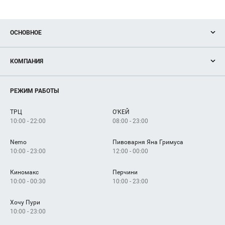
ОСНОВНОЕ
Акции
КОМПАНИЯ
Новости
Магазины
О нас
Услуги
РЕЖИМ РАБОТЫ
Рекламодателям
Сервисы
Арендаторам
ТРЦ
О'КЕЙ
Как добраться
10:00 - 22:00
08:00 - 23:00
Nemo
Пивоварня Яна Гримуса
10:00 - 23:00
12:00 - 00:00
Киномакс
Перчини
10:00 - 00:30
10:00 - 23:00
Хочу Пури
10:00 - 23:00