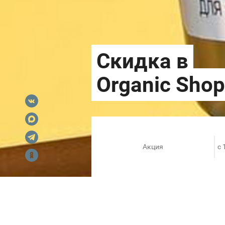
Акция
c 