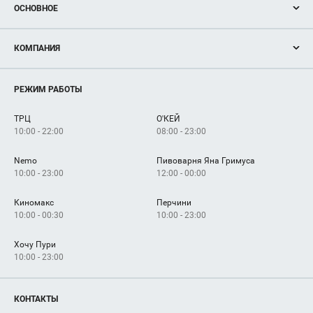
ОСНОВНОЕ
Акции
КОМПАНИЯ
Новости
Магазины
О нас
Услуги
РЕЖИМ РАБОТЫ
Рекламодателям
Сервисы
Арендаторам
ТРЦ
О'КЕЙ
Как добраться
10:00 - 22:00
08:00 - 23:00
Nemo
Пивоварня Яна Гримуса
10:00 - 23:00
12:00 - 00:00
Киномакс
Перчини
10:00 - 00:30
10:00 - 23:00
Хочу Пури
10:00 - 23:00
КОНТАКТЫ