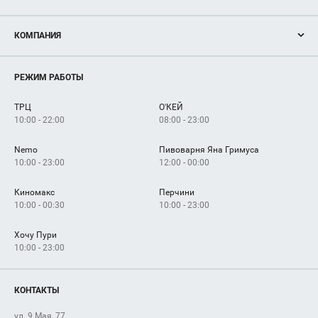
Акции
КОМПАНИЯ
Новости
Магазины
О нас
Услуги
РЕЖИМ РАБОТЫ
Рекламодателям
Сервисы
Арендаторам
ТРЦ
О'КЕЙ
Как добраться
10:00 - 22:00
08:00 - 23:00
Nemo
Пивоварня Яна Гримуса
10:00 - 23:00
12:00 - 00:00
Киномакс
Перчини
10:00 - 00:30
10:00 - 23:00
Хочу Пури
10:00 - 23:00
КОНТАКТЫ
ул. 9 Мая, 77