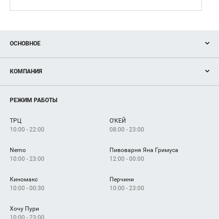
ОСНОВНОЕ
Акции
КОМПАНИЯ
Новости
Магазины
О нас
Услуги
РЕЖИМ РАБОТЫ
Рекламодателям
Сервисы
Арендаторам
ТРЦ
О'КЕЙ
Как добраться
10:00 - 22:00
08:00 - 23:00
Nemo
Пивоварня Яна Гримуса
10:00 - 23:00
12:00 - 00:00
Киномакс
Перчини
10:00 - 00:30
10:00 - 23:00
Хочу Пури
10:00 - 23:00