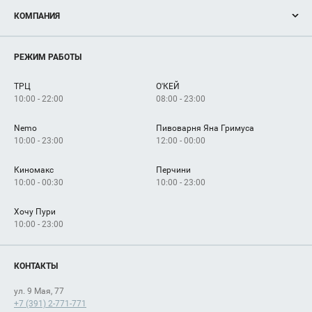
Акции
КОМПАНИЯ
Новости
Магазины
О нас
Услуги
РЕЖИМ РАБОТЫ
Рекламодателям
Сервисы
Арендаторам
ТРЦ
О'КЕЙ
Как добраться
10:00 - 22:00
08:00 - 23:00
Nemo
Пивоварня Яна Гримуса
10:00 - 23:00
12:00 - 00:00
Киномакс
Перчини
10:00 - 00:30
10:00 - 23:00
Хочу Пури
10:00 - 23:00
КОНТАКТЫ
ул. 9 Мая, 77
+7 (391) 2-771-771