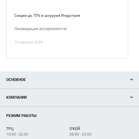
Скидки до 70% в шоуруме Индустрия
Ликвидация ассортимента!
10 августа 2026
ОСНОВНОЕ
Акции
КОМПАНИЯ
Новости
Магазины
О нас
Услуги
РЕЖИМ РАБОТЫ
Рекламодателям
Сервисы
Арендаторам
ТРЦ
О'КЕЙ
Как добраться
10:00 - 22:00
08:00 - 23:00