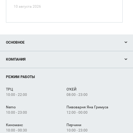
10 августа 2026
ОСНОВНОЕ
Акции
КОМПАНИЯ
Новости
Магазины
О нас
Услуги
РЕЖИМ РАБОТЫ
Рекламодателям
Сервисы
Арендаторам
ТРЦ
О'КЕЙ
Как добраться
10:00 - 22:00
08:00 - 23:00
Nemo
Пивоварня Яна Гримуса
10:00 - 23:00
12:00 - 00:00
Киномакс
Перчини
10:00 - 00:30
10:00 - 23:00