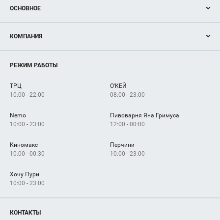
ОСНОВНОЕ
Акции
КОМПАНИЯ
Новости
Магазины
О нас
Услуги
РЕЖИМ РАБОТЫ
Рекламодателям
Сервисы
Арендаторам
ТРЦ
О'КЕЙ
Как добраться
10:00 - 22:00
08:00 - 23:00
Nemo
Пивоварня Яна Гримуса
10:00 - 23:00
12:00 - 00:00
Киномакс
Перчини
10:00 - 00:30
10:00 - 23:00
Хочу Пури
10:00 - 23:00
КОНТАКТЫ