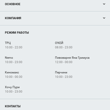
ОСНОВНОЕ
Акции
КОМПАНИЯ
Новости
Магазины
О нас
Услуги
РЕЖИМ РАБОТЫ
Рекламодателям
Сервисы
Арендаторам
ТРЦ
О'КЕЙ
Как добраться
10:00 - 22:00
08:00 - 23:00
Nemo
Пивоварня Яна Гримуса
10:00 - 23:00
12:00 - 00:00
Киномакс
Перчини
10:00 - 00:30
10:00 - 23:00
Хочу Пури
10:00 - 23:00
КОНТАКТЫ