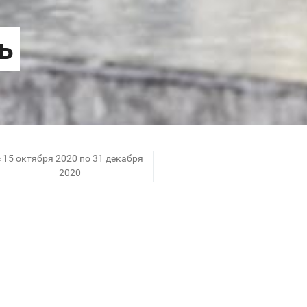
c 15 октября 2020 по 31 декабря
2020
ьный мир игровой робототехники, собрав одну из пя
с ждут робот-боевик, весельчак, спортсмен, четвер