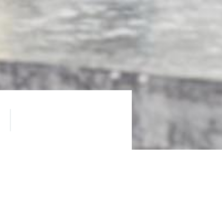
ти управляемых моделей
оногий друг и модульная