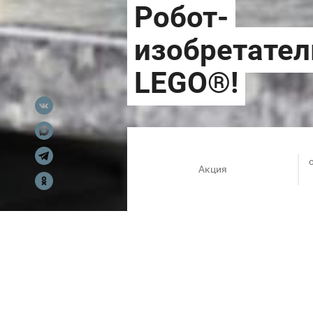
Акция
Откройте для себя увлекател
нового LEGO® Mindstorms®. Ва