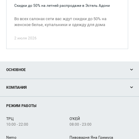
Скидки до 50% на летней распродаже в Эстель Адони
Во всех салонах сети вас ждут скидки до 50% на
женское белье, купальники и одежду для дома
2 июля 2026
ОСНОВНОЕ
Акции
КОМПАНИЯ
Новости
Магазины
О нас
Услуги
РЕЖИМ РАБОТЫ
Рекламодателям
Сервисы
Арендаторам
ТРЦ
О'КЕЙ
Как добраться
10:00 - 22:00
08:00 - 23:00
Nemo
Пивоварня Яна Гримуса