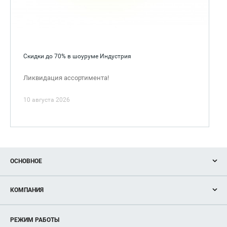
Скидки до 70% в шоуруме Индустрия
Ликвидация ассортимента!
10 августа 2026
ОСНОВНОЕ
Акции
КОМПАНИЯ
Новости
Магазины
О нас
Услуги
РЕЖИМ РАБОТЫ
Рекламодателям