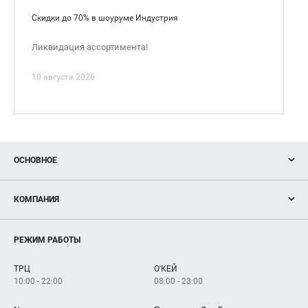
Скидки до 70% в шоуруме Индустрия
Ликвидация ассортимента!
10 августа 2026
ОСНОВНОЕ
Акции
КОМПАНИЯ
Новости
Магазины
О нас
Услуги
РЕЖИМ РАБОТЫ
Рекламодателям
Сервисы
Арендаторам
ТРЦ
О'КЕЙ
Как добраться
10:00 - 22:00
08:00 - 23:00