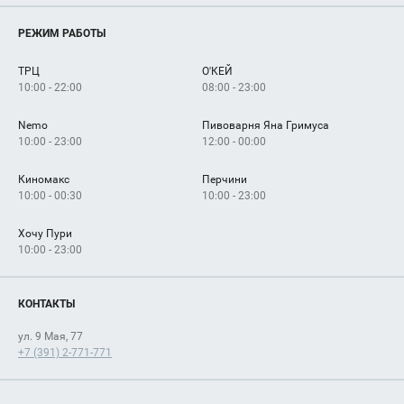
Магазины
О нас
Услуги
РЕЖИМ РАБОТЫ
Рекламодателям
Сервисы
Арендаторам
ТРЦ
О'КЕЙ
Как добраться
10:00 - 22:00
08:00 - 23:00
Nemo
Пивоварня Яна Гримуса
10:00 - 23:00
12:00 - 00:00
Киномакс
Перчини
10:00 - 00:30
10:00 - 23:00
Хочу Пури
10:00 - 23:00
КОНТАКТЫ
ул. 9 Мая, 77
+7 (391) 2-771-771