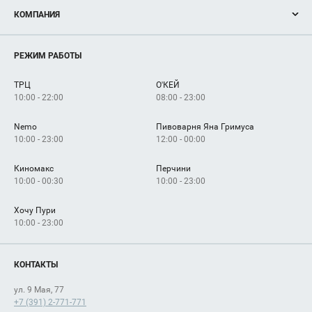
Акции
КОМПАНИЯ
Новости
Магазины
О нас
Услуги
РЕЖИМ РАБОТЫ
Рекламодателям
Сервисы
Арендаторам
ТРЦ
О'КЕЙ
Как добраться
10:00 - 22:00
08:00 - 23:00
Nemo
Пивоварня Яна Гримуса
10:00 - 23:00
12:00 - 00:00
Киномакс
Перчини
10:00 - 00:30
10:00 - 23:00
Хочу Пури
10:00 - 23:00
КОНТАКТЫ
ул. 9 Мая, 77
+7 (391) 2-771-771