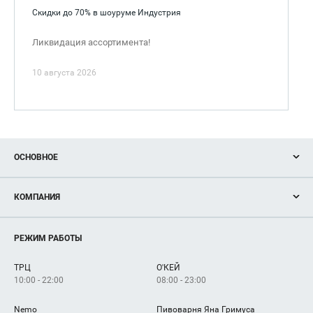
Скидки до 70% в шоуруме Индустрия
Ликвидация ассортимента!
10 августа 2026
ОСНОВНОЕ
Акции
КОМПАНИЯ
Новости
Магазины
О нас
Услуги
РЕЖИМ РАБОТЫ
Рекламодателям
Сервисы
Арендаторам
ТРЦ
О'КЕЙ
Как добраться
10:00 - 22:00
08:00 - 23:00
Nemo
Пивоварня Яна Гримуса