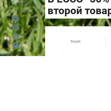
Акция
Со 2 июня в ECCO действует 
обуви или сумки из выделенн
актуально во всех розничных